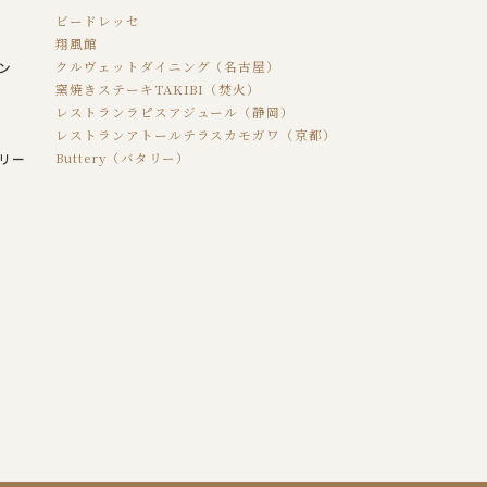
ビードレッセ
翔風館
ン
クルヴェットダイニング（名古屋）
窯焼きステーキTAKIBI（焚火）
レストランラピスアジュール（静岡）
レストランアトールテラスカモガワ（京都）
リー
Buttery（バタリー）