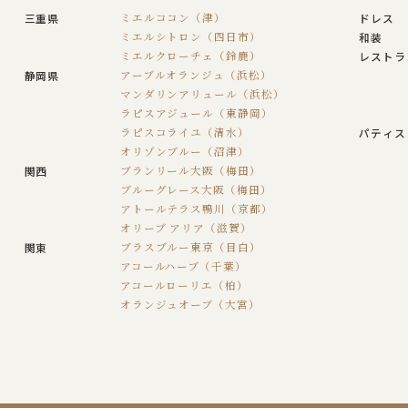
三重県
ミエルココン（津）
ドレス
ミエルシトロン（四日市）
和装
ミエルクローチェ（鈴鹿）
レストラ
静岡県
アーブルオランジュ（浜松）
マンダリンアリュール（浜松）
ラピスアジュール（東静岡）
ラピスコライユ（清水）
パティス
オリゾンブルー（沼津）
関西
ブランリール大阪（梅田）
ブルーグレース大阪（梅田）
アトールテラス鴨川（京都）
オリーブ アリア（滋賀）
関東
ブラスブルー東京（目白）
アコールハーブ（千葉）
アコールローリエ（柏）
オランジュオーブ（大宮）