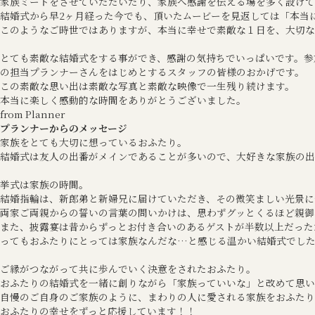
家族ミートをさせていただいたり、家族へ感謝を伝える場を多く設けて
結婚式から早2ヶ月経った今でも、頂いたムービーを見返しては「本当
このようなご時世ではありますが、本当に幸せで素敵な１日を、大切
とても素敵な結婚式をする事ができ、感謝の気持ちでいっぱいです。参
の担当プランナーさんをはじめとするスタッフの皆様のおかげです。
この素敵な思い出は素敵な写真と素敵な映像で一生残り続けます。
本当に楽しく感動的な時間をありがとうございました。
from Planner
プランナーからのメッセージ
家族をとても大切に想っているおふたり。
結婚式は友人の出番がメインであることが多いので、大好きな家族の出
挙式は家族の時間。
結婚指輪は、新郎弟と新婦兄に届けていただき、その微笑ましい光景に
両家ご両親からの誓いの言葉の問いかけは、思わずグッとくるほど親御
また、披露宴は昔からずっとお付き合いのあるゲストが半数以上だった
ってもおふたりにとっては家族なんだな…と感じる温かい結婚式でし
ご縁がつながって共に歩んでいく決意をされたおふたり。
おふたりの結婚式を一緒に創りながら「家族っていいな」と改めて思い
自慢のご自身のご家族のように、まわりの人に愛される家族をおふたり
おふたりの幸せをずっと応援しています！！