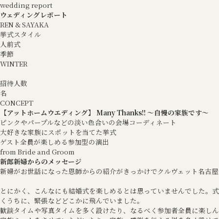
wedding report
ウェディングレポート
REN & SAYAKA
挙式スタイル
人前式
季節
WINTER
招待人数
名
CONCEPT
【アットホームウエディング】 Many Thanks!! ～自慢の家族です～
ピンクやパープルなどの淡い色合いの会場コーディネート
大好きな家族にスポットを当てた挙式
ゲスト全員が楽しめる参加型の演出
from Bride and Groom
新郎新婦からのメッセージ
新婦がお世話になった恩師からの紹介がきっかけでクルヴェット名古屋
とにかく、こんなにも結婚式を楽しめるとは思っていませんでした。式
くうちに、緊張などどこかに飛んでいました。
歓談タイムや写真タイムを多く設けたり、なるべく参加者全員に楽しん