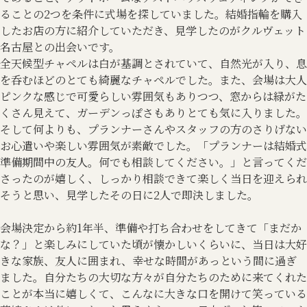
ることの2つを条件に式場を探していました。結婚指輪を購入
したお店の方に紹介していただき、見学したのがクルヴェット
名古屋との出会いです。
全天候型チャペルは白が基調とされていて、自然光が入り、息
を呑むほどのとても綺麗なチャペルでした。また、会場は大人
ピンクな感じで可愛らしい雰囲気もありつつ、窓からは緑がた
くさん見えて、ガーデンっぽさもありとても気に入りました。
そして何よりも、プランナーさんやスタッフの方のさりげない
お心遣いや楽しい雰囲気が素敵でした。「プランナーは結婚式
準備期間中の友人。何でも相談してください。」と言ってくだ
さったのが嬉しく、しっかり相談できて楽しく当日を迎えられ
そうと思い、見学したその日に2人で即決しました。
会場決定から約1年半、準備や打ち合わせをしてきて「まだか
な？」と楽しみにしていた頃が懐かしいくらいに、当日は大好
きな家族、友人に囲まれ、幸せな時間があっという間に過ぎ
ました。自分たちの大切な方々が自分たちのために来てくれた
ことが本当に嬉しくて、こんなに大きな口を開けて笑っている