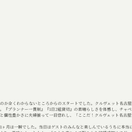
のか全くわからないところからのスタートでした。クルヴェット名古屋
。『プランナー一貫制』『1日2組貸切』の素晴らしさを体感し、チャ
と個性豊かさに夫婦揃って一目惚れし、「ここだ！クルヴェット名古屋
1ヶ月は一瞬でした。当日はゲストのみんなと楽しんでいるうちに本当