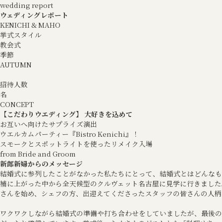
wedding report
ウェディングレポート
KENICHI & MAHO
挙式スタイル
教会式
季節
AUTUMN
招待人数
名
CONCEPT
【こだわりウエディング】 大好きを込めて
お互いへ向けたサプライズ演出
ウエルカムパーティー『Bistro Kenichi』！
スモークとスポットライトを使ったリメイク入場
from Bride and Groom
新郎新婦からのメッセージ
結婚式に参列したことがなかった私たちにとって、結婚式とはどんなも
補に上がった中から全天候型のクルヴェット名古屋に見学に行きました
さんを始め、シェフの方、出迎えてくださったスタッフの皆さんの人柄
ワクワクしながら結婚式の準備や打ち合わせをしていましたが、最後の