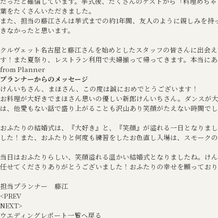
だったと確信しています。挙式後、たくさんのゲストから「料理めちゃ
葉をたくさんいただきました。
また、担当の藤江さんは挙式までの約1年間、友人のように親しみを持
きなかったと思います。
クルヴェット名古屋と藤江さんを始めとしたスタッフの皆さんに出会え
す！また夏祭り、レストラン利用で夫婦揃って帰ってきます。本当にあ
from Planner
プランナーからのメッセージ
けんいちさん、まほさん、この度は誠におめでとうございます！
お料理が大好きでまほさん思いの優しい新郎けんいちさん。ダンスが
は、他愛もない話で盛り上がることも沢山あり笑顔がたえない時間でし
おふたりの結婚式は、『大好き』と、『笑顔』が溢れる一日となりました。
した！また、おふたりと何度も練習をしたお色直し入場は、スモークの
当日はおふたりらしい、笑顔溢れる温かい結婚式となりましたね。けん
任せてくださりありがとうございました！おふたりの幸せを願っており
担当プランナー 藤江
<
PREV
NEXT
>
ウエディングレポート一覧へ戻る