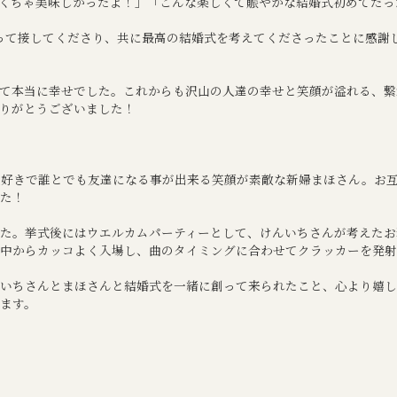
くちゃ美味しかったよ！」「こんな楽しくて賑やかな結婚式初めてだっ
って接してくださり、共に最高の結婚式を考えてくださったことに感謝
て本当に幸せでした。これからも沢山の人達の幸せと笑顔が溢れる、繋
りがとうございました！
大好きで誰とでも友達になる事が出来る笑顔が素敵な新婦まほさん。お
た！
挙式後にはウエルカムパーティーとして、けんいちさんが考えたお料理を皆
中からカッコよく入場し、曲のタイミングに合わせてクラッカーを発射
いちさんとまほさんと結婚式を一緒に創って来られたこと、心より嬉し
ます。