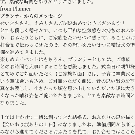
す。素敵な時間をありがとうございました。
from Planner
プランナーからのメッセージ
せいきちさん、えみりさんご結婚おめでとうございます！
とても優しく穏やかで、いつも平和な空気感をお持ちのおふた
り。おふたりともに、ご家族をたいせつに想っていることがお
打合せで伝わってきたので、その想いをたいせつに結婚式の準
備を進めてきました。
楽しめるイベントはもちろん、プランナーとしては、ご家族
とのお時間も大事にすることを意識しました。式当日に親御様
と初めてご対面いただく【ご家族対面】では、子育て卒業式と
いう意味合いも込め、ご対面いただく前に、昔の思い出のお写
真をお渡しし、小さかった頃を思い出していただいた後に大き
くなった晴れ姿をご覧いただきました。とても素敵なお時間と
なりました。
１年以上かけて一緒に創ってきた結婚式、おふたりの思い描く
【笑いあり涙ありの１日】になりましたね。準備期間から楽し
みながら進めてくださるおふたりを見て、お打合せではこちら