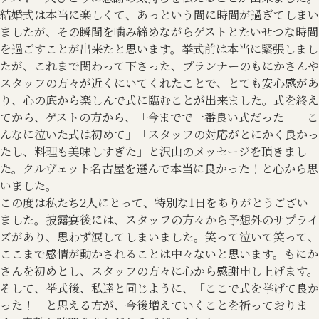
結婚式は本当に楽しくて、あっという間に時間が過ぎてしまい
ましたが、その瞬間を噛み締めながらゲストとたいせつな時間
を過ごすことが出来たと思います。挙式前は本当に緊張しまし
たが、これまで関わって下さった、プランナーのもにかさんや
スタッフの方々が近くにいてくれたことで、とても安心感があ
り、心の底から楽しんで式に臨むことが出来ました。式を終え
てから、ゲストの方から、「今までで一番良い式だった」「こ
んなに泣いた式は初めて」「スタッフの対応がとにかく良かっ
たし、料理も美味しすぎた」と沢山のメッセージを頂きまし
た。クルヴェット名古屋を選んで本当に良かった！と心から思
いました。
この度は私たち2人にとって、特別な1日をありがとうござい
ました。披露宴後には、スタッフの方々から予想外のサプライ
ズがあり、思わず涙してしまいました。笑って泣いて笑って、
ここまで感情が動かされることは中々ないと思います。もにか
さんを初めとし、スタッフの方々に心から感謝申し上げます。
そして、挙式後、私達と同じように、「ここで式を挙げて良か
った！」と思える方が、今後増えていくことを祈っておりま