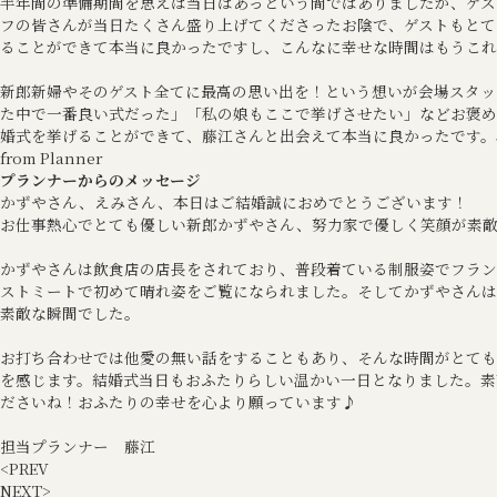
半年間の準備期間を思えば当日はあっという間ではありましたが、ゲス
フの皆さんが当日たくさん盛り上げてくださったお陰で、ゲストもとて
ることができて本当に良かったですし、こんなに幸せな時間はもうこれ
新郎新婦やそのゲスト全てに最高の思い出を！という想いが会場スタッ
た中で一番良い式だった」「私の娘もここで挙げさせたい」などお褒め
婚式を挙げることができて、藤江さんと出会えて本当に良かったです。
from Planner
プランナーからのメッセージ
かずやさん、えみさん、本日はご結婚誠におめでとうございます！
お仕事熱心でとても優しい新郎かずやさん、努力家で優しく笑顔が素
かずやさんは飲食店の店長をされており、普段着ている制服姿でフラン
ストミートで初めて晴れ姿をご覧になられました。そしてかずやさんは
素敵な瞬間でした。
お打ち合わせでは他愛の無い話をすることもあり、そんな時間がとても
を感じます。結婚式当日もおふたりらしい温かい一日となりました。素
ださいね！おふたりの幸せを心より願っています♪
担当プランナー 藤江
<
PREV
NEXT
>