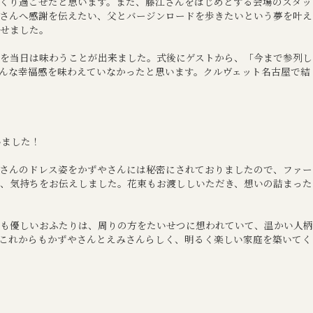
くり過ごせたと思います。また、藤江さんをはじめとする会場のスタッ
さんへ感謝を伝えたい、父とバージンロードを歩きたいという夢を叶え
せました。
を当日は味わうことが出来ました。式後にゲストから、「今まで参列し
んな幸福感を味わえていなかったと思います。クルヴェット名古屋で結
いました！
さんのドレス姿をかずやさんには秘密にされておりましたので、ファー
、気持ちをお伝えしました。花束もお渡ししいただき、想いの詰まった
も優しいおふたりは、周りの方をたいせつに想われていて、温かい人柄
これからもかずやさんとえみさんらしく、明るく楽しい家庭を築いてく