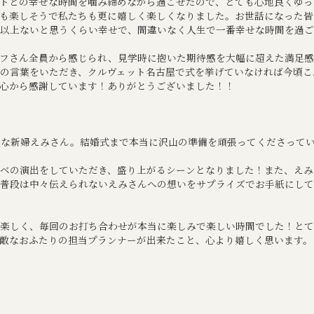
トとの幸せな時間を噛み締めながら過ごせたので、とても心地良くゆっ
も楽しそうで私たちも更に嬉しく楽しくなりました。お世話になった皆
以上ないと思うくらい幸せで、間違いなく人生で一番幸せな時間を過ご
フさん全員から感じられ、見学時に抱いた期待感を大幅に超えた満足感
の言葉をいただき、クルヴェット名古屋で式を挙げていなければ今頃こ
心から感謝しています！ありがとうございました！！
敵な新婦えみさん。結婚式まで本当に沢山の準備を頑張ってくださって
ベの演出をしていただき、盛り上がるシーンとなりました！また、えみ
普段は中々伝えられないえみさんへの想いをサプライズでお手紙にして
楽しく、毎回のお打ち合わせが本当に楽しみで楽しい時間でした！とて
敵なおふたりの担当プランナーが出来たこと、心より嬉しく思います。